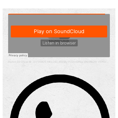
Marlon DJ Oficial ✪
·
ESTAMOS MELOS - Bomby Ft DonkiRap (DEMBOW VERSION) DJ MARLON MV instagram: marlondj_28