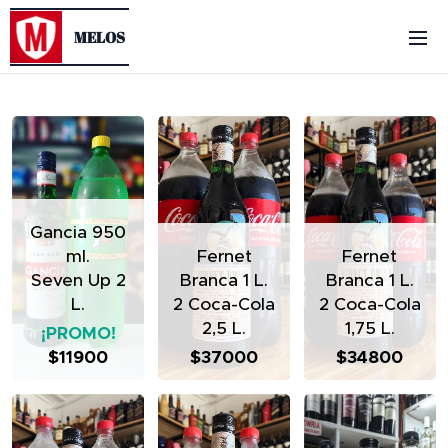
MELOS
Gancia 950
ml.
Fernet
Fernet
Seven Up 2
Branca 1 L.
Branca 1 L.
L.
2 Coca-Cola
2 Coca-Cola
2,5 L.
1,75 L.
¡PROMO!
$11900
$37000
$34800