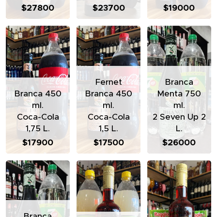
$27800
$23700
$19000
Fernet
Branca
Branca 450
Branca 450
Menta 750
ml.
ml.
ml.
Coca-Cola
Coca-Cola
2 Seven Up 2
1,75 L.
1,5 L.
L.
$17900
$17500
$26000
Branca