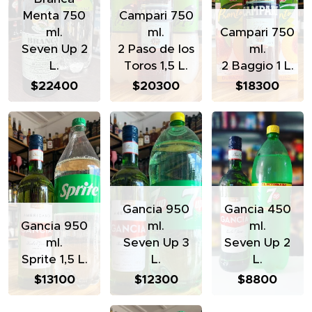
Menta 750
Campari 750
ml.
ml.
Campari 750
Seven Up 2
2 Paso de los
ml.
L.
Toros 1,5 L.
2 Baggio 1 L.
$22400
$20300
$18300
Gancia 950
Gancia 450
Gancia 950
ml.
ml.
ml.
Seven Up 3
Seven Up 2
Sprite 1,5 L.
L.
L.
$13100
$12300
$8800